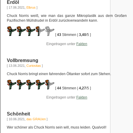
Erdöl
[ 17.06.2021,
Elbrus
]
Chuck Norris weiß, wie man das ganze Mikroplastik aus dem Großen
Pazifischen Müllstrudel in Erdöl zurückverwandeln kann.
[
43
Stimmen |
3,40
/5 ]
Eingetragen unter
Fakten
Vollbremsung
[ 13.06.2021,
Curiositas
]
Chuck Norris bringt einen fahrenden Öltanker sofort zum Stehen.
[
44
Stimmen |
4,27
/5 ]
Eingetragen unter
Fakten
Schönheit
[ 10.06.2021,
das GRAUen
]
Wer schöner als Chuck Norris sein will, muss leiden. Qualvoll!