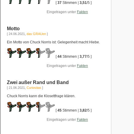
[
37
Stimmen |
3,51
/5 ]
Eingetragen unter
Fakten
Motto
[ 24.06.2021,
das GRAUen
]
Ein Motto von Chuck Norris ist: Gelegenheit macht Hiebe.
[
44
Stimmen |
3,77
/5 ]
Eingetragen unter
Fakten
Zwei außer Rand und Band
[ 21.06.2021,
Curiositas
]
Chuck Norris kann die Klosettfrage klären.
[
45
Stimmen |
3,82
/5 ]
Eingetragen unter
Fakten