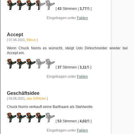
[
43
Stimmen |
3,77
/5 ]
Eingetragen unter
Fakten
Accept
[ 07.06.2021,
Elbrus
]
Wenn Chuck Norris es wünscht, steigt Udo Dirkschneider wieder bei
Accept ein.
[
37
Stimmen |
3,11
/5 ]
Eingetragen unter
Fakten
Geschäftsidee
[ 03.06.2021,
das GRAUen
]
Chuck Norris verkauft seine Barthaare als Stahlwolle.
[
53
Stimmen |
4,02
/5 ]
Eingetragen unter
Fakten