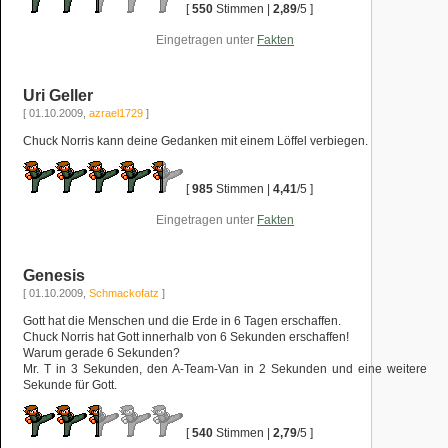
[
550
Stimmen |
2,89
/5 ]
Eingetragen unter
Fakten
Uri Geller
[ 01.10.2009,
azrael1729
]
Chuck Norris kann deine Gedanken mit einem Löffel verbiegen.
[
985
Stimmen |
4,41
/5 ]
Eingetragen unter
Fakten
Genesis
[ 01.10.2009,
Schmackofatz
]
Gott hat die Menschen und die Erde in 6 Tagen erschaffen.
Chuck Norris hat Gott innerhalb von 6 Sekunden erschaffen!
Warum gerade 6 Sekunden?
Mr. T in 3 Sekunden, den A-Team-Van in 2 Sekunden und eine weitere
Sekunde für Gott.
[
540
Stimmen |
2,79
/5 ]