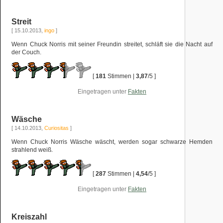
Streit
[ 15.10.2013,
ingo
]
Wenn Chuck Norris mit seiner Freundin streitet, schläft sie die Nacht auf
der Couch.
[
181
Stimmen |
3,87
/5 ]
Eingetragen unter
Fakten
Wäsche
[ 14.10.2013,
Curiositas
]
Wenn Chuck Norris Wäsche wäscht, werden sogar schwarze Hemden
strahlend weiß.
[
287
Stimmen |
4,54
/5 ]
Eingetragen unter
Fakten
Kreiszahl