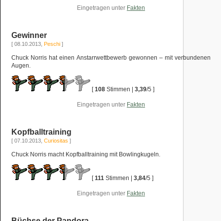
Eingetragen unter
Fakten
Gewinner
[ 08.10.2013,
Peschi
]
Chuck Norris hat einen Anstarrwettbewerb gewonnen – mit verbundenen
Augen.
[
108
Stimmen |
3,39
/5 ]
Eingetragen unter
Fakten
Kopfballtraining
[ 07.10.2013,
Curiositas
]
Chuck Norris macht Kopfballtraining mit Bowlingkugeln.
[
111
Stimmen |
3,84
/5 ]
Eingetragen unter
Fakten
Büchse der Pandora