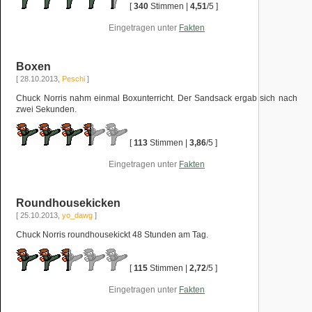
[
340
Stimmen |
4,51
/5 ]
Eingetragen unter
Fakten
Boxen
[ 28.10.2013,
Peschi
]
Chuck Norris nahm einmal Boxunterricht. Der Sandsack ergab sich nach
zwei Sekunden.
[
113
Stimmen |
3,86
/5 ]
Eingetragen unter
Fakten
Roundhousekicken
[ 25.10.2013,
yo_dawg
]
Chuck Norris roundhousekickt 48 Stunden am Tag.
[
115
Stimmen |
2,72
/5 ]
Eingetragen unter
Fakten