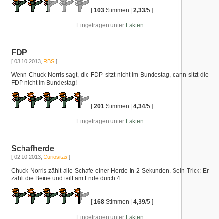
[
103
Stimmen |
2,33
/5 ]
Eingetragen unter
Fakten
FDP
[ 03.10.2013,
RBS
]
Wenn Chuck Norris sagt, die FDP sitzt nicht im Bundestag, dann sitzt die
FDP nicht im Bundestag!
[
201
Stimmen |
4,34
/5 ]
Eingetragen unter
Fakten
Schafherde
[ 02.10.2013,
Curiositas
]
Chuck Norris zählt alle Schafe einer Herde in 2 Sekunden. Sein Trick: Er
zählt die Beine und teilt am Ende durch 4.
[
168
Stimmen |
4,39
/5 ]
Eingetragen unter
Fakten