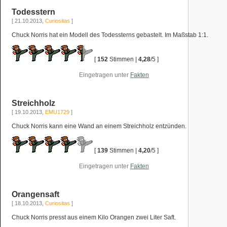
Todesstern
[ 21.10.2013,
Curiositas
]
Chuck Norris hat ein Modell des Todessterns gebastelt. Im Maßstab 1:1.
[
152
Stimmen |
4,28
/5 ]
Eingetragen unter
Fakten
Streichholz
[ 19.10.2013,
EMU1729
]
Chuck Norris kann eine Wand an einem Streichholz entzünden.
[
139
Stimmen |
4,20
/5 ]
Eingetragen unter
Fakten
Orangensaft
[ 18.10.2013,
Curiositas
]
Chuck Norris presst aus einem Kilo Orangen zwei Liter Saft.