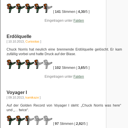
[
141
Stimmen |
4,30
/5 ]
Eingetragen unter
Fakten
Erdölquelle
[ 10.10.2013,
Curiositas
]
Chuck Norris hat neulich eine brennende Erdölquelle gelöscht. Er kam
zufällig vorbei und hatte Druck auf der Blase.
[
102
Stimmen |
3,65
/5 ]
Eingetragen unter
Fakten
Voyager I
[ 09.10.2013,
kamikaze
]
Auf der Golden Record von Voyager I steht: „Chuck Norris was here“
und „… twice“.
[
97
Stimmen |
2,92
/5 ]