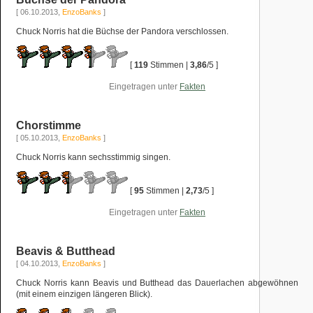
[ 06.10.2013,
EnzoBanks
]
Chuck Norris hat die Büchse der Pandora verschlossen.
[
119
Stimmen |
3,86
/5 ]
Eingetragen unter
Fakten
Chorstimme
[ 05.10.2013,
EnzoBanks
]
Chuck Norris kann sechsstimmig singen.
[
95
Stimmen |
2,73
/5 ]
Eingetragen unter
Fakten
Beavis & Butthead
[ 04.10.2013,
EnzoBanks
]
Chuck Norris kann Beavis und Butthead das Dauerlachen abgewöhnen
(mit einem einzigen längeren Blick).