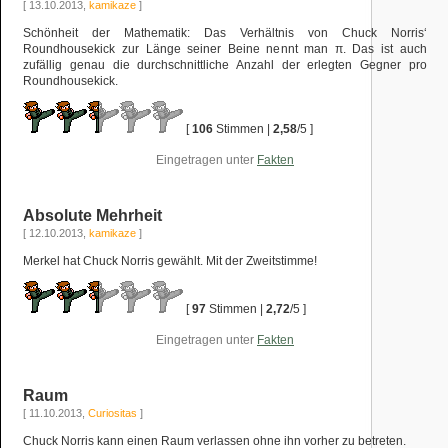
[ 13.10.2013,
kamikaze
]
Schönheit der Mathematik: Das Verhältnis von Chuck Norris‘
Roundhousekick zur Länge seiner Beine nennt man π. Das ist auch
zufällig genau die durchschnittliche Anzahl der erlegten Gegner pro
Roundhousekick.
[
106
Stimmen |
2,58
/5 ]
Eingetragen unter
Fakten
Absolute Mehrheit
[ 12.10.2013,
kamikaze
]
Merkel hat Chuck Norris gewählt. Mit der Zweitstimme!
[
97
Stimmen |
2,72
/5 ]
Eingetragen unter
Fakten
Raum
[ 11.10.2013,
Curiositas
]
Chuck Norris kann einen Raum verlassen ohne ihn vorher zu betreten.