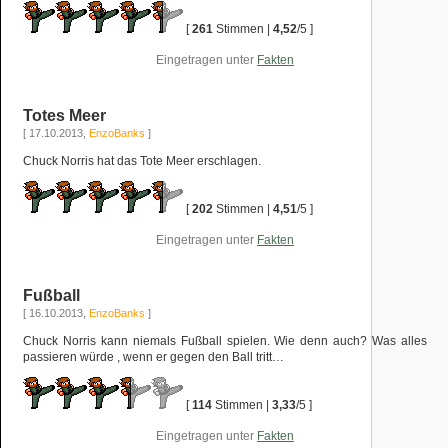
[
261
Stimmen |
4,52
/5 ]
Eingetragen unter
Fakten
Totes Meer
[ 17.10.2013,
EnzoBanks
]
Chuck Norris hat das Tote Meer erschlagen.
[
202
Stimmen |
4,51
/5 ]
Eingetragen unter
Fakten
Fußball
[ 16.10.2013,
EnzoBanks
]
Chuck Norris kann niemals Fußball spielen. Wie denn auch? Was alles
passieren würde , wenn er gegen den Ball tritt…
[
114
Stimmen |
3,33
/5 ]
Eingetragen unter
Fakten