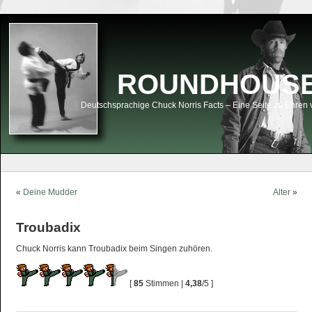
ROUNDHOUSEK
Deutschsprachige Chuck Norris Facts – Eine Seite zu Ehren 
«
Deine Mudder
Alter
»
Troubadix
Chuck Norris kann Troubadix beim Singen zuhören.
[
85
Stimmen |
4,38
/5 ]