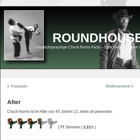
ROUNDHOUSEK
Deutschsprachige Chuck Norris Facts – Eine Seite zu Ehren 
«
Troubadix
Waffenarsenal
»
Alter
Chuck Norris ist im Alter von 45 Jahren 22 Jahre alt geworden.
[
77
Stimmen |
3,31
/5 ]