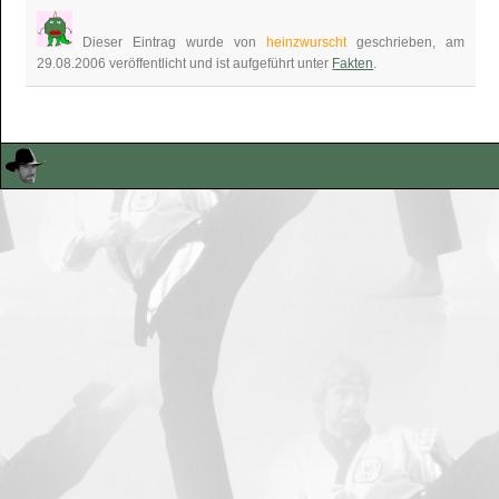
Dieser Eintrag wurde von
heinzwurscht
geschrieben, am
29.08.2006 veröffentlicht und ist aufgeführt unter
Fakten
.