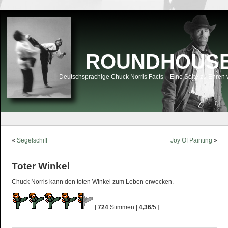
ROUNDHOUSEK
Deutschsprachige Chuck Norris Facts – Eine Seite zu Ehren 
«
Segelschiff
Joy Of Painting
»
Toter Winkel
Chuck Norris kann den toten Winkel zum Leben erwecken.
[
724
Stimmen |
4,36
/5 ]