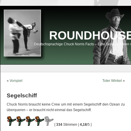
ROUNDHOUSEK
Deutschsprachige Chuck Norris Facts – Eine Seite zu Ehren 
«
Vorspiel
Toter Winkel
»
Segelschiff
Chuck Norris braucht keine Crew um mit einem Segelschiff den Ozean zu
überqueren – er braucht nicht einmal das Segelschiff.
[
334
Stimmen |
4,18
/5 ]