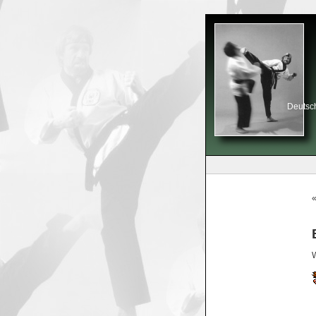
Deutsch
W