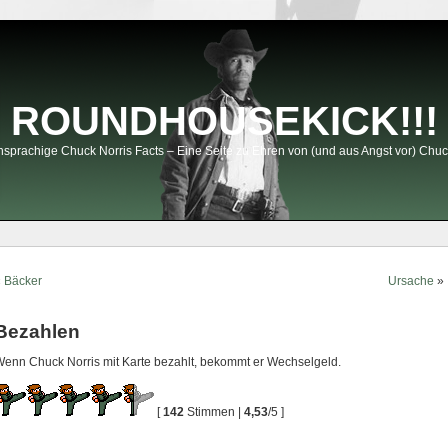
ROUNDHOUSEKICK!!!
sprachige Chuck Norris Facts – Eine Seite zu Ehren von (und aus Angst vor) Chuc
«
Bäcker
Ursache
»
Bezahlen
enn Chuck Norris mit Karte bezahlt, bekommt er Wechselgeld.
[
142
Stimmen |
4,53
/5 ]