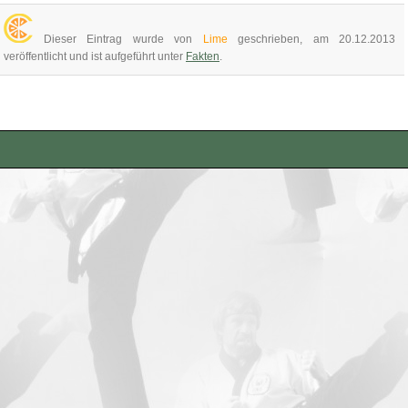
Dieser Eintrag wurde von
Lime
geschrieben, am 20.12.2013
veröffentlicht und ist aufgeführt unter
Fakten
.