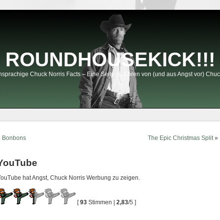
ROUNDHOUSEKICK!!!
sprachige Chuck Norris Facts – Eine Seite zu Ehren von (und aus Angst vor) Chuc
«
Bonbons
The Epic Christmas Split
»
YouTube
ouTube hat Angst, Chuck Norris Werbung zu zeigen.
[
93
Stimmen |
2,83
/5 ]