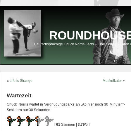
ROUNDHOUSEK
Deutschsprachige Chuck Norris Facts – Eine Seite zu Ehren 
«
Life is Strange
Muskelkater
»
Wartezeit
Chuck Norris wartet in Vergnügungsparks an „Ab hier noch 30 Minuten“-
Schildern nur 30 Sekunden.
[
61
Stimmen |
3,79
/5 ]