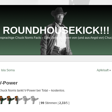
ROUNDHOUSEKICK!!!
sprachige Chuck Norris Facts – Eine Seite zu Ehren von (und aus Angst vor) Chuc
«
Isla Sorna
Apfelsaft
»
V-Power
huck Norris tankt V-Power bei Total – kostenlos.
[
99
Stimmen |
2,33
/5 ]