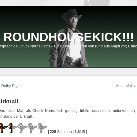
ROUNDHOUSEKICK!!!
sprachige Chuck Norris Facts – Eine Seite zu Ehren von (und aus Angst vor) Chuc
«
Dolby Digital
Autounfall
»
Urknall
as letzte Mal, als Chuck Norris sich genötigt fühlte, sich einen runterzuholen,
ntstand der Urknall.
[
225
Stimmen |
1,61
/5 ]