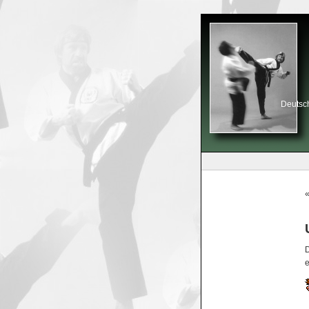
Deutsch
D
e