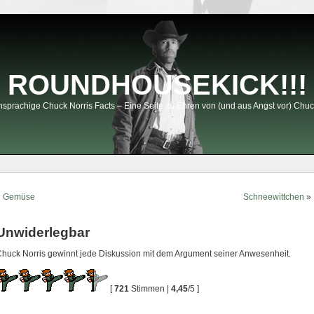
ROUNDHOUSEKICK!!!
sprachige Chuck Norris Facts – Eine Seite zu Ehren von (und aus Angst vor) Chuc
«
Gemüse
Schneewittchen
»
Unwiderlegbar
huck Norris gewinnt jede Diskussion mit dem Argument seiner Anwesenheit.
[
721
Stimmen |
4,45
/5 ]