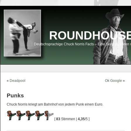
ROUNDHOUSEK
Deutschsprachige Chuck Norris Facts – Eine Seite zu Ehren 
«
Deadpool
Ok Google
»
Punks
Chuck Norris kriegt am Bahnhof von jedem Punk einen Euro.
[
83
Stimmen |
4,35
/5 ]