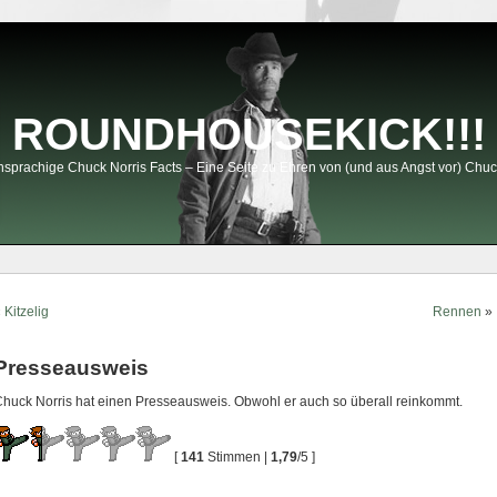
ROUNDHOUSEKICK!!!
sprachige Chuck Norris Facts – Eine Seite zu Ehren von (und aus Angst vor) Chuc
«
Kitzelig
Rennen
»
Presseausweis
huck Norris hat einen Presseausweis. Obwohl er auch so überall reinkommt.
[
141
Stimmen |
1,79
/5 ]