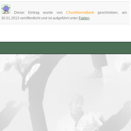
Dieser Eintrag wurde von
ChuckNorrisBank
geschrieben, am
30.01.2013 veröffentlicht und ist aufgeführt unter
Fakten
.