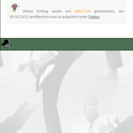
Dieser Eintrag wurde von
EMU1729
geschrieben, am
09.02.2015 veröffentlicht und ist aufgeführt unter
Fakten
.