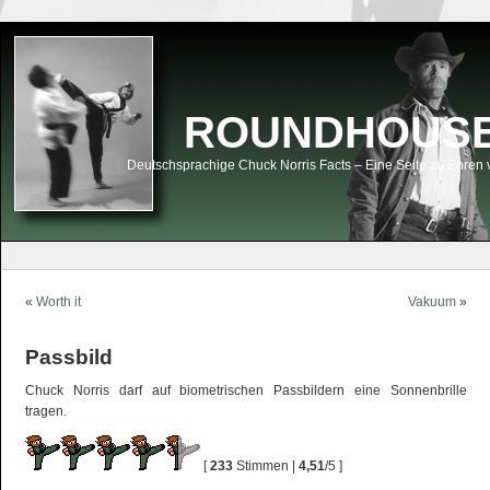
ROUNDHOUSEK
Deutschsprachige Chuck Norris Facts – Eine Seite zu Ehren 
«
Worth it
Vakuum
»
Passbild
Chuck Norris darf auf biometrischen Passbildern eine Sonnenbrille
tragen.
[
233
Stimmen |
4,51
/5 ]