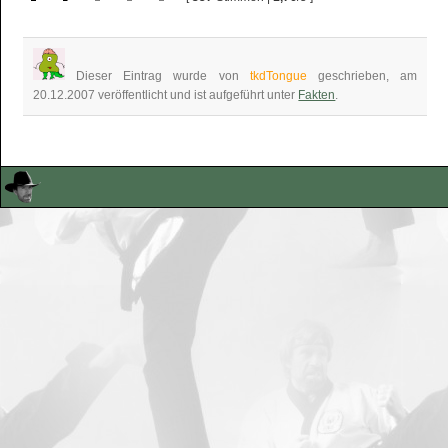
Dieser Eintrag wurde von
tkdTongue
geschrieben, am
20.12.2007 veröffentlicht und ist aufgeführt unter
Fakten
.