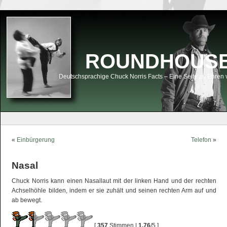
ROUNDHOUSEK
Deutschsprachige Chuck Norris Facts – Eine Seite zu Ehren 
«
Einbürgerung
Telefon
»
Nasal
Chuck Norris kann einen Nasallaut mit der linken Hand und der rechten
Achselhöhle bilden, indem er sie zuhält und seinen rechten Arm auf und
ab bewegt.
[
357
Stimmen |
1,76
/5 ]