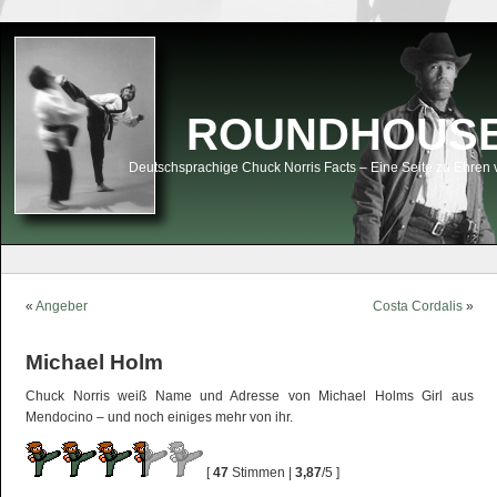
ROUNDHOUSEK
Deutschsprachige Chuck Norris Facts – Eine Seite zu Ehren 
«
Angeber
Costa Cordalis
»
Michael Holm
Chuck Norris weiß Name und Adresse von Michael Holms Girl aus
Mendocino – und noch einiges mehr von ihr.
[
47
Stimmen |
3,87
/5 ]