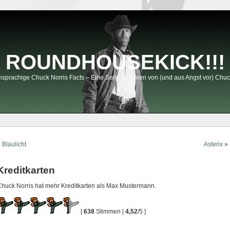
ROUNDHOUSEKICK!!!
sprachige Chuck Norris Facts – Eine Seite zu Ehren von (und aus Angst vor) Chuc
«
Blaulicht
Asterix
»
Kreditkarten
huck Norris hat mehr Kreditkarten als Max Mustermann.
[
638
Stimmen |
4,52
/5 ]