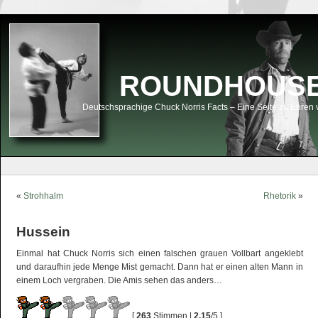
ROUNDHOUSEK
Deutschsprachige Chuck Norris Facts – Eine Seite zu Ehren 
«
Strohhalm
Rhetorik
»
Hussein
Einmal hat Chuck Norris sich einen falschen grauen Vollbart angeklebt
und daraufhin jede Menge Mist gemacht. Dann hat er einen alten Mann in
einem Loch vergraben. Die Amis sehen das anders…
[
263
Stimmen |
2,15
/5 ]