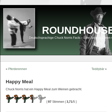
ROUNDHOUSEK
Deutschsprachige Chuck Norris Facts – Eine Seite zu Ehren 
«
Pferderennen
Teddybär
»
Happy Meal
Chuck Norris hat ein Happy Meal zum Weinen gebracht.
[
97
Stimmen |
3,71
/5 ]