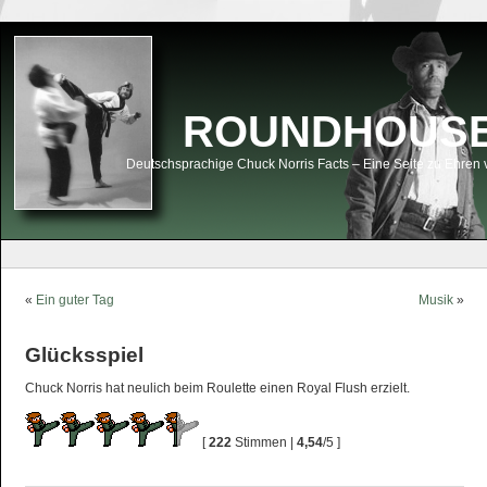
ROUNDHOUSEK
Deutschsprachige Chuck Norris Facts – Eine Seite zu Ehren 
«
Ein guter Tag
Musik
»
Glücksspiel
Chuck Norris hat neulich beim Roulette einen Royal Flush erzielt.
[
222
Stimmen |
4,54
/5 ]