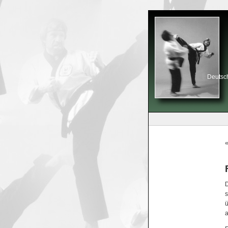
Deutsch
D
s
a