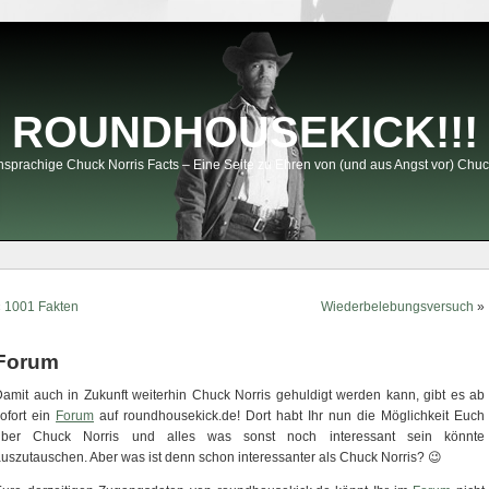
ROUNDHOUSEKICK!!!
sprachige Chuck Norris Facts – Eine Seite zu Ehren von (und aus Angst vor) Chuc
«
1001 Fakten
Wiederbelebungsversuch
»
Forum
amit auch in Zukunft weiterhin Chuck Norris gehuldigt werden kann, gibt es ab
ofort ein
Forum
auf roundhousekick.de! Dort habt Ihr nun die Möglichkeit Euch
über Chuck Norris und alles was sonst noch interessant sein könnte
uszutauschen. Aber was ist denn schon interessanter als Chuck Norris? 😉