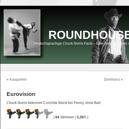
ROUNDHOUSEK
Deutschsprachige Chuck Norris Facts – Eine Seite zu Ehren 
«
Kaugummi
Dominanz
»
Eurovision
Chuck Norris bekommt Conchita Wurst bei Penny, ohne Bart.
[
84
Stimmen |
3,39
/5 ]