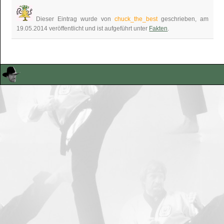
Dieser Eintrag wurde von
chuck_the_best
geschrieben, am
19.05.2014 veröffentlicht und ist aufgeführt unter
Fakten
.