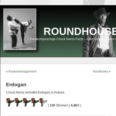
ROUNDHOUSEK
Deutschsprachige Chuck Norris Facts – Eine Seite zu Ehren 
«
Krisenmanagement
Nordkorea
»
Erdogan
Chuck Norris verhaftet Erdogan in Ankara.
[
150
Stimmen |
4,48
/5 ]