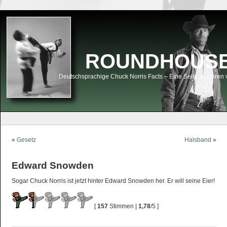
ROUNDHOUSEK
Deutschsprachige Chuck Norris Facts – Eine Seite zu Ehren 
«
Gesetz
Halsband
»
Edward Snowden
Sogar Chuck Norris ist jetzt hinter Edward Snowden her. Er will seine Eier!
[
157
Stimmen |
1,78
/5 ]