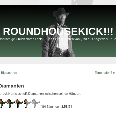
ROUNDHOUSEKICK!!!
sprachige Chuck Norris Facts – Eine Seite zu Ehren von (und aus Angst vor) Chuc
«
Blutspende
Terminator 5
»
Diamanten
huck Norris schleift Diamanten zwischen seinen Händen.
[
84
Stimmen |
3,58
/5 ]