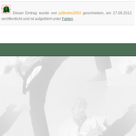
Dieser Eintrag wurde von
julikrebs2003
geschrieben, am 27.09.2012
veröffentlicht und ist aufgeführt unter
Fakten
.