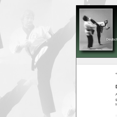
Deutsch
A
g
h