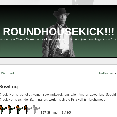
ROUNDHOUSEKICK!!!
sprachige Chuck Norris Facts – Eine Seite zu Ehren von (und aus Angst vor) Chuc
«
Wahrheit
Treffsicher
»
Bowling
Chuck Norris benötigt keine Bowlingkugel, um alle Pins umzuwerfen. Sobald
huck Norris sich der Bahn nähert, werfen sich die Pins voll Ehrfurcht nieder.
[
97
Stimmen |
3,48
/5 ]