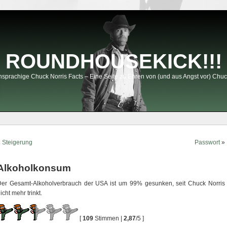
ROUNDHOUSEKICK!!!
sprachige Chuck Norris Facts – Eine Seite zu Ehren von (und aus Angst vor) Chuc
«
Steigerung
Passwort
»
Alkoholkonsum
Der Gesamt-Alkoholverbrauch der USA ist um 99% gesunken, seit Chuck Norris
icht mehr trinkt.
[
109
Stimmen |
2,87
/5 ]