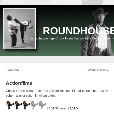
ROUNDHOUSEK
Deutschsprachige Chuck Norris Facts – Eine Seite zu Ehren 
«
Ampeln
Weihnachten
»
Actionfilme
Chuck Norris schaut sich nie Actionfilme an. Er hat keine Lust das zu
sehen, was er schon im Alltag erlebt.
[
104
Stimmen |
3,11
/5 ]