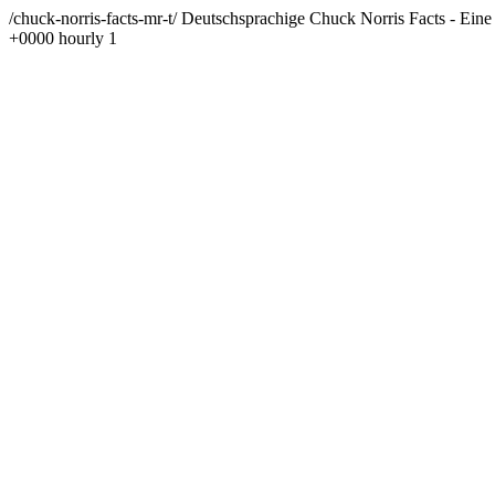
/chuck-norris-facts-mr-t/
Deutschsprachige Chuck Norris Facts - Eine
+0000
hourly
1