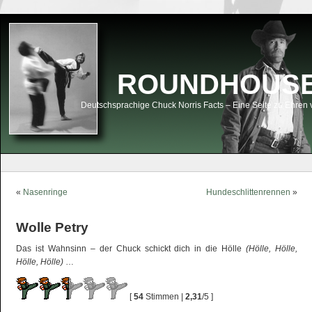
ROUNDHOUSEK
Deutschsprachige Chuck Norris Facts – Eine Seite zu Ehren 
«
Nasenringe
Hundeschlittenrennen
»
Wolle Petry
Das ist Wahnsinn – der Chuck schickt dich in die Hölle
(Hölle, Hölle,
Hölle, Hölle)
…
[
54
Stimmen |
2,31
/5 ]